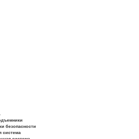
ь
одъемники
ки безопасности
я система
очная система