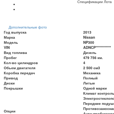
Спецификации Лота
Дополнительные фото
Год выпуска
2013
Марка
Nissan
Модель
NP300
VIN
ADNCP************
Вид топлива
Дизель
Пробег
479 756 км.
Кол-во цилиндров
4
Обьем двигателя
2 500 см3
Коробка передач
Механика
Привод
Полный
Диски
Литые
Покрышки
Одной марки
Климат контрол
Электростеклоп
Передние подуш
Противозаносна
Опции
Анти-пробуксов