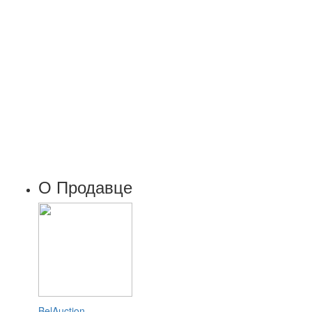
О Продавце
BelAuction