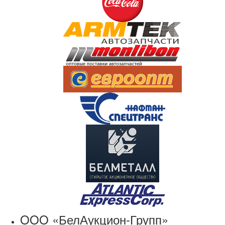
OOO «БелАукцион-Групп»