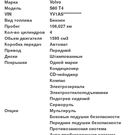
Марка
Volvo
Модель
S80 T4
VIN
YV1AS************
Вид топлива
Бензин
Пробег
106,027 км
Кол-во цилиндров
4
Обьем двигателя
1595 см3
Коробка передач
Автомат
Привод
Передний
Диски
Штампованные
Покрышки
Одной марки
Кондиционер
CD-чейнджер
Компас
Электрозеркала
Электростеклоподъемники
Подогрев сидений
Серворуль
Опции
Мультируль
Боковые подушки безопасности
Передние подушки безопасности
Противозаносная система
Анти-пробуксовочная система