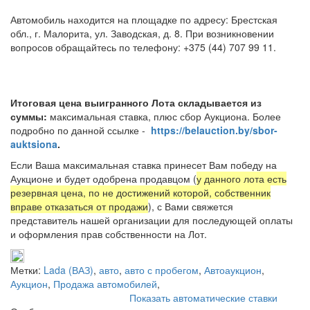
Автомобиль находится на площадке по адресу: Брестская
обл., г. Малорита, ул. Заводская, д. 8. При возникновении
вопросов обращайтесь по телефону: +375 (44) 707 99 11.
Итоговая цена выигранного Лота складывается из
суммы:
максимальная ставка, плюс сбор Аукциона. Более
подробно по данной ссылке -
https://belauction.by/sbor-
auktsiona
.
Если Ваша максимальная ставка принесет Вам победу на
Аукционе и будет одобрена продавцом (
у данного лота есть
резервная цена, по не достижений которой, собственник
вправе отказаться от продажи
), с Вами свяжется
представитель нашей организации для последующей оплаты
и оформления прав собственности на Лот.
Метки:
Lada (ВАЗ)
,
авто
,
авто с пробегом
,
Автоаукцион
,
Аукцион
,
Продажа автомобилей
,
Показать автоматические ставки