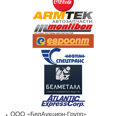
OOO «БелАукцион-Групп»