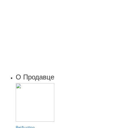
О Продавце
BelAuction