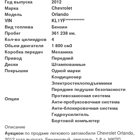
Год выпуска
2012
Марка
Chevrolet
Модель
Orlando
VIN
KL1YF************
Вид топлива
Бензин
Пробег
361 238 км.
Кол-во цилиндров
4
Обьем двигателя
1 800 см3
Коробка передач
Механика
Привод
Передний
Диски
Штампованные
Покрышки
Одной марки
Кондиционер
Электростеклоподъемники
Передние подушки безопасности
Противозаносная система
Опции
Анти-пробуксовочная система
Анти-блокировочная система
Гидроусилитель
Бортовой компьютер
Описание
Аукцион
по продаже легкового автомобиля Chevrolet Orlando,
2012 года выпуска. Бензиновый двигатель, 1,8 л. МКПП,