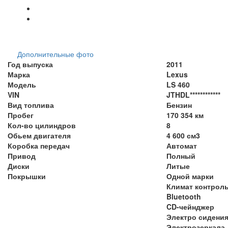
Дополнительные фото
Год выпуска
2011
Марка
Lexus
Модель
LS 460
VIN
JTHDL************
Вид топлива
Бензин
Пробег
170 354 км
Кол-во цилиндров
8
Обьем двигателя
4 600 см3
Коробка передач
Автомат
Привод
Полный
Диски
Литые
Покрышки
Одной марки
Климат контрол
Bluetooth
CD-чейнджер
Электро сидени
Электрозеркала