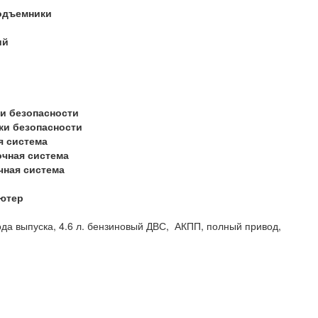
одъемники
ий
и безопасности
ки безопасности
я система
очная система
чная система
ютер
ода выпуска, 4.6 л. бензиновый ДВС, АКПП, полный привод,