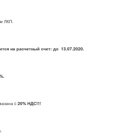
ском ЛКП.
сится на расчетный счет: до 13.07.2020.
 5%.
казана c
20% НДС!!!
ы.