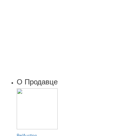
О Продавце
BelAuction