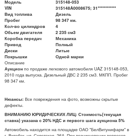
Модель
315148-053
VIN
315148A0008675; 31************
Вид топлива
Дизель
Пробег
98 347 км.
Кол-во цилиндров
4
Обьем двигателя
2 235 см3
Коробка передач
Механика
Привод
Полный
Диски
Литые
Покрышки
Одной марки
Описание
Аукцион
по продаже легкового автомобиля UAZ 315148-053,
2010 года выпуска. Дизельный ДВС 2 235 см3. МКПП. Пробег
98 347 км.
Нюансы:
Все повреждения на фото, возможны скрытые
дефекты.
ВНИМАНИЮ ЮРИДИЧЕСКИХ ЛИЦ: Стоимость(текущая
ставка) указана с 20% НДС и первого шага аукциона 5%
Автомобиль находится на площадке ОАО "БелВитунифарм" в
г. Витебск, ул. Советская, 26А. При возникновении вопросов