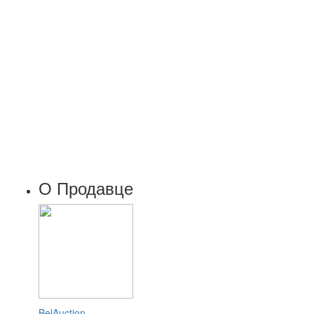
О Продавце
BelAuction