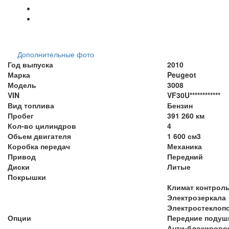
Дополнительные фото
Год выпуска
2010
Марка
Peugeot
Модель
3008
VIN
VF30U************
Вид топлива
Бензин
Пробег
391 260 км
Кол-во цилиндров
4
Обьем двигателя
1 600 см3
Коробка передач
Механика
Привод
Передний
Диски
Литые
Покрышки
Климат контрол
Электрозеркала
Электростеклоп
Опции
Передние подуш
Анти-блокирово