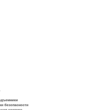
ь
одъемники
ки безопасности
чная система