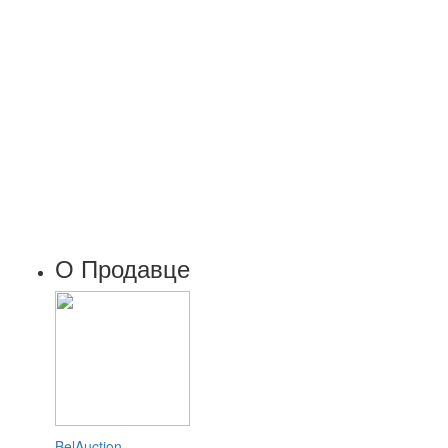
О Продавце
BelAuction