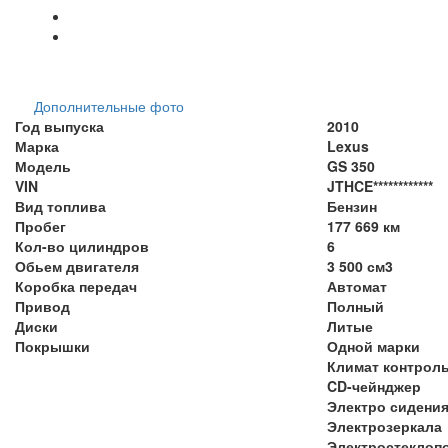
Дополнительные фото
Год выпуска
2010
Марка
Lexus
Модель
GS 350
VIN
JTHCE************
Вид топлива
Бензин
Пробег
177 669 км
Кол-во цилиндров
6
Обьем двигателя
3 500 см3
Коробка передач
Автомат
Привод
Полный
Диски
Литые
Покрышки
Одной марки
Климат контрол
CD-чейнджер
Электро сидени
Электрозеркала
Электростеклоп