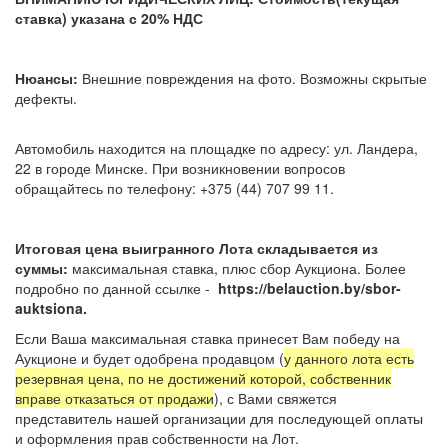
ставка) указана с 20% НДС
Нюансы:
Внешние повреждения на фото. Возможны скрытые
дефекты.
Автомобиль находится на площадке по адресу: ул. Ландера,
22 в городе Минске. При возникновении вопросов
обращайтесь по телефону: +375 (44) 707 99 11.
Итоговая цена выигранного Лота складывается из
суммы:
максимальная ставка, плюс сбор Аукциона. Более
подробно по данной ссылке -
https://belauction.by/sbor-
auktsiona.
Если Ваша максимальная ставка принесет Вам победу на
Аукционе и будет одобрена продавцом (
у данного лота есть
резервная цена, по не достижений которой, собственник
вправе отказаться от продажи
), с Вами свяжется
представитель нашей организации для последующей оплаты
и оформления прав собственности на Лот.