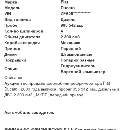
Марка
Fiat
Модель
Ducato
VIN
ZFA25************
Вид топлива
Дизель
Пробег
995 542 км.
Кол-во цилиндров
4
Обьем двигателя
2 300 см3
Коробка передач
Механика
Привод
Передний
Диски
Штампованные
Покрышки
Попарно разные
Гидроусилитель
Опции
Бортовой компьютер
Описание
Аукцион
по продаже автомобиля-рефрижератора Fiat
Ducato, 2009 года выпуска, пробег 995 542 км., дизельный
ДВС 2 300 см3 , МКПП, передний привод.
Автомобиль заводится.
ВНИМАНИЮ ЮРИДИЧЕСКИХ ЛИЦ: Стоимость(текущая