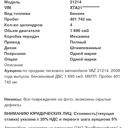
Модель
21214
VIN
XTA21************
Вид топлива
Бензин
Пробег
401 742 км.
Кол-во цилиндров
4
Обьем двигателя
1 690 см3
Коробка передач
Механика
Привод
Полный
Диски
Штампованные
Покрышки
Одной марки
Опции
Одной марки
Описание
Аукцион
по продаже легкового автомобиля VAZ 21214, 2008
года выпуска. Бензиновый ДВС 1 690 см3. МКПП. Пробег 401
742 км.
Нюансы:
Все повреждения на фото, возможны скрытые
дефекты.
ВНИМАНИЮ ЮРИДИЧЕСКИХ ЛИЦ: Стоимость(текущая
ставка) указана с 20% НДС и первого шага аукциона 5%
Автомобиль находится на площадке ОАО "БелВитунифарм" в