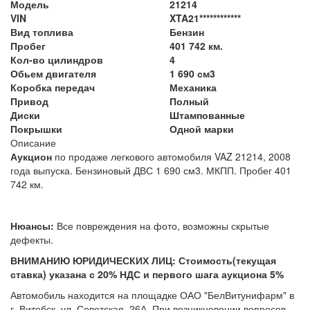
Модель
21214
VIN
XTA21************
Вид топлива
Бензин
Пробег
401 742 км.
Кол-во цилиндров
4
Обьем двигателя
1 690 см3
Коробка передач
Механика
Привод
Полный
Диски
Штампованные
Покрышки
Одной марки
Описание
Аукцион
по продаже легкового автомобиля VAZ 21214, 2008
года выпуска. Бензиновый ДВС 1 690 см3. МКПП. Пробег 401
742 км.
Нюансы:
Все повреждения на фото, возможны скрытые
дефекты.
ВНИМАНИЮ ЮРИДИЧЕСКИХ ЛИЦ: Стоимость(текущая
ставка) указана с 20% НДС и первого шага аукциона 5%
Автомобиль находится на площадке ОАО "БелВитунифарм" в
г. Витебск, ул. Советская, 26А. При возникновении вопросов