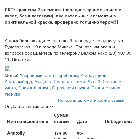
ЛКП: крашены 2 элемента (переднее правое крыло и
капот, без шпатлевки), все остальные элементы в
оригинальной краске, проверено толщиномером!!!
Автомобиль находится на нашей площадке по адресу: ул.
Будславская, 19 в городе Минске. При возникновении
вопросов обращайтесь по телефону Велком +375 (29) 907 99
11, Виталий.
Метки:
Аварийный
,
авто с пробегом
,
Автоаукцион
,
Автоломбард
,
Аукцион
,
Продажа автомобилей
,
Снятие с
учета
,
Срочный выкуп
,
Страховой случай
,
Строительная
техника
,
Показать автоматические ставки
Опубликованные ставки
Сумма
Имя пользователя
ставки
Дата
Победитель
Anatoliy
174 001
06-
000,00
Апр-2016