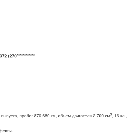
 (270************
3
выпуска, пробег 870 680 км, объем двигателя 2 700 см
, 16 кл.,
 привод, МКПП
рытые дефекты.