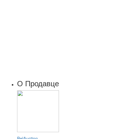
О Продавце
BelAuction