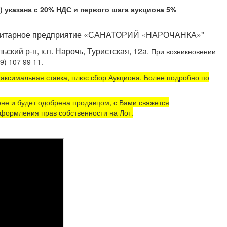
казана с 20% НДС и первого шага аукциона 5%
нитарное предприятие «САНАТОРИЙ «НАРОЧАНКА»"
ский р-н, к.п. Нарочь, Туристская, 12а
. При возникновении
707 99 11, +375 (29) 107 99 11.
аксимальная ставка, плюс сбор Аукциона. Более подробно по
не и будет одобрена продавцом, с Вами свяжется
формления прав собственности на Лот.