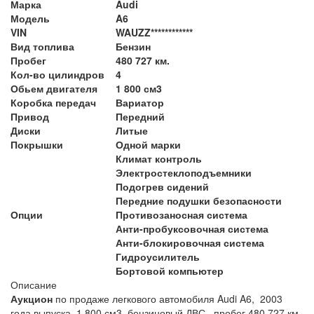
Марка
Audi
Модель
A6
VIN
WAUZZ************
Вид топлива
Бензин
Пробег
480 727 км.
Кол-во цилиндров
4
Обьем двигателя
1 800 см3
Коробка передач
Вариатор
Привод
Передний
Диски
Литые
Покрышки
Одной марки
Климат контроль
Электростеклоподъемники
Подогрев сидений
Передние подушки безопасности
Опции
Противозаносная система
Анти-пробуксовочная система
Анти-блокировочная система
Гидроусилитель
Бортовой компьютер
Описание
Аукцион
по продаже легкового автомобиля Audi A6, 2003
года выпуска, 1 800 см3 ,бензиновый ДВС, пробег 480 727 км.