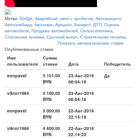
Метки:
Dodge
,
Аварийный
,
авто с пробегом
,
Автоаукцион
,
Автоломбард
,
Автопарк
,
Аукцион
,
Банкрот
,
ДТП
,
Оценка
автомобиля
,
Продажа автомобилей
,
Сельхозтехника
,
Списанная техника
,
Срочный выкуп
,
Строительная техника
,
Показать автоматические ставки
Опубликованные ставки
Имя
Сумма
пользователя
ставки
Дата
Победитель
eonpavel
5 101,00
23-Авг-2016
Да
BYN
06:04:18
viktor1984
5 100,00
23-Авг-2016
BYN
06:04:18
eonpavel
5 000,00
22-Авг-2016
BYN
22:15:18
viktor1984
4 600,00
22-Авг-2016
BYN
22:14:23