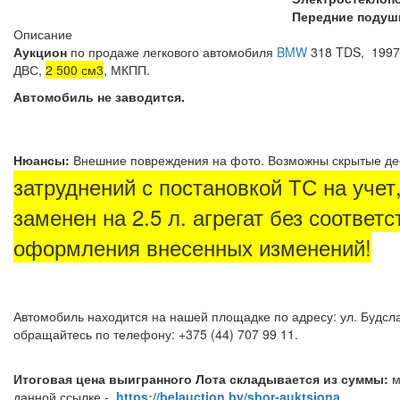
Передние подуш
Описание
Аукцион
по продаже легкового автомобиля
BMW
318 TDS, 1997 
ДВС,
2 500 см3
, МКПП.
Автомобиль не заводится.
Нюансы:
Внешние повреждения на фото. Возможны скрытые д
затруднений с постановкой ТС на уче
заменен на 2.5 л. агрегат без соотве
оформления внесенных изменений!
Автомобиль находится на нашей площадке по адресу: ул. Будсла
обращайтесь по телефону: +375 (44) 707 99 11.
Итоговая цена выигранного Лота складывается из суммы:
м
данной ссылке -
https://belauction.by/sbor-auktsiona
.