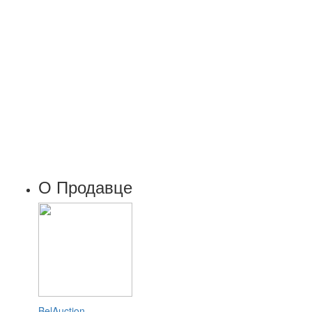
О Продавце
BelAuction