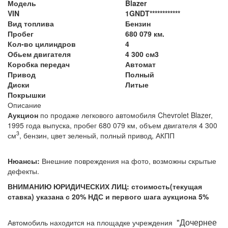
Модель
Blazer
VIN
1GNDT************
Вид топлива
Бензин
Пробег
680 079 км.
Кол-во цилиндров
4
Обьем двигателя
4 300 см3
Коробка передач
Автомат
Привод
Полный
Диски
Литые
Покрышки
Описание
Аукцион
по продаже легкового автомобиля Chevrolet Blazer,
1995 года выпуска, пробег 680 079 км, объем двигателя 4 300
3
см
, бензин, цвет зеленый, полный привод, АКПП
Нюансы:
Внешние повреждения на фото, возможны скрытые
дефекты.
ВНИМАНИЮ ЮРИДИЧЕСКИХ ЛИЦ: стоимость(текущая
ставка) указана с 20% НДС и первого шага аукциона 5%
"Дочернее
Автомобиль находится на площадке
учреждения