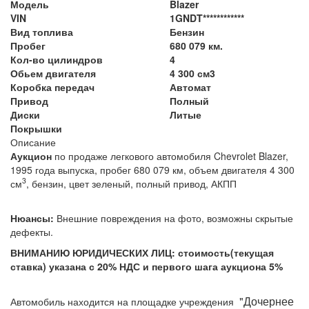
Модель
Blazer
VIN
1GNDT************
Вид топлива
Бензин
Пробег
680 079 км.
Кол-во цилиндров
4
Обьем двигателя
4 300 см3
Коробка передач
Автомат
Привод
Полный
Диски
Литые
Покрышки
Описание
Аукцион
по продаже легкового автомобиля Chevrolet Blazer,
1995 года выпуска, пробег 680 079 км, объем двигателя 4 300
3
см
, бензин, цвет зеленый, полный привод, АКПП
Нюансы:
Внешние повреждения на фото, возможны скрытые
дефекты.
ВНИМАНИЮ ЮРИДИЧЕСКИХ ЛИЦ: стоимость(текущая
ставка) указана с 20% НДС и первого шага аукциона 5%
"Дочернее
Автомобиль находится на площадке
учреждения