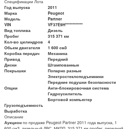
Спецификации Лота
Год выпуска
2011
Марка
Peugeot
Модель
Partner
VIN
VF37E9H************
Вид топлива
Дизель
Пробег
315 371 км
Кол-во цилиндров
4
Обьем двигателя
1 600 см3
Коробка передач
Механика
Привод
Передний
Диски
Штампованные
Покрышки
Попарно разные
Электростеклоподъемники
Передние подушки безопасности
Опции
Анти-блокировочная система
Гидроусилитель
Бортовой компьютер
Грузоподъемность
Выработка
Описание
Аукцион
по продаже Peugeot Partner 2011 года выпуска, 1
600 см3 дизельный ДВС, МКПП, 315 371 км пробег, передний