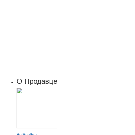
О Продавце
BelAuction