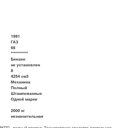
1991
ГАЗ
66
************
Бензин
не установлен
8
4254 см3
Механика
Полный
Штампованные
Одной марки
2000 кг
незначительная
-МКПП, полный привод. Транспортное средство длительное