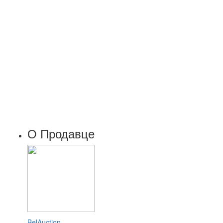
О Продавце
BelAuction