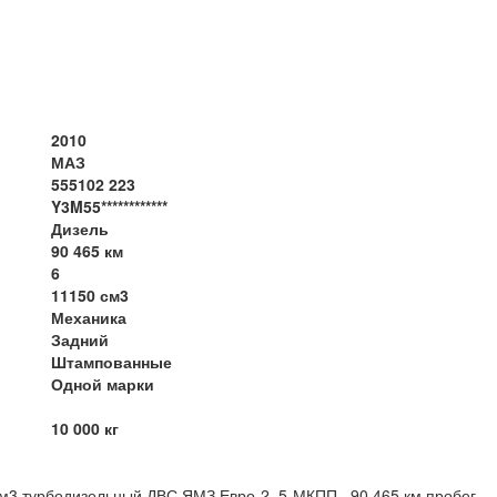
2010
МАЗ
555102 223
Y3M55************
Дизель
90 465 км
6
11150 см3
Механика
Задний
Штампованные
Одной марки
10 000 кг
см3 турбодизельный ДВС ЯМЗ Евро-2, 5-МКПП, 90 465 км пробег.