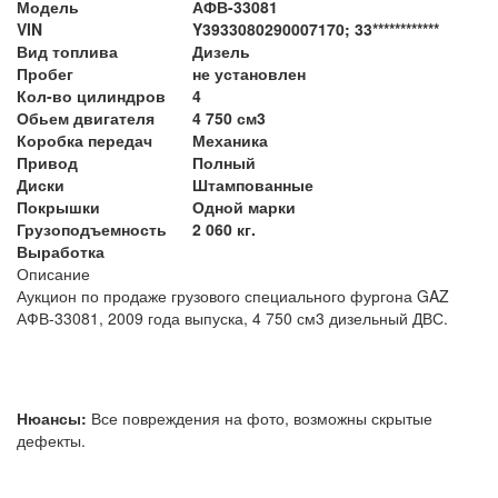
Модель
АФВ-33081
VIN
Y3933080290007170; 33************
Вид топлива
Дизель
Пробег
не установлен
Кол-во цилиндров
4
Обьем двигателя
4 750 см3
Коробка передач
Механика
Привод
Полный
Диски
Штампованные
Покрышки
Одной марки
Грузоподъемность
2 060 кг.
Выработка
Описание
Аукцион по продаже грузового специального фургона GAZ
АФВ-33081, 2009 года выпуска, 4 750 см3 дизельный ДВС.
Нюансы:
Все повреждения на фото, возможны скрытые
дефекты.