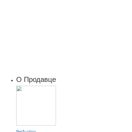
О Продавце
BelAuction