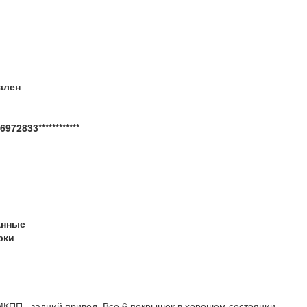
влен
972833************
анные
рки
МКПП, задний привод. Все 6 покрышек в хорошем состоянии.