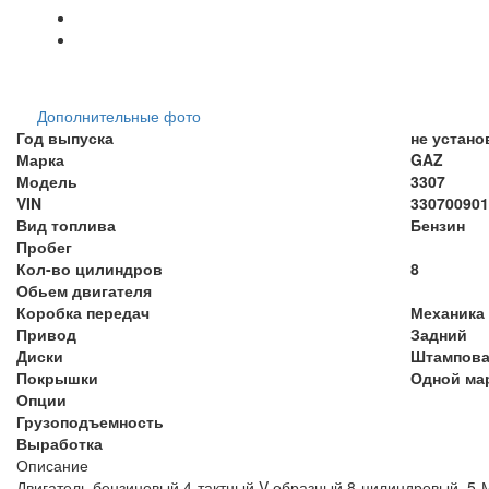
Дополнительные фото
Год выпуска
не устано
Марка
GAZ
Модель
3307
VIN
3307009016
Вид топлива
Бензин
Пробег
Кол-во цилиндров
8
Обьем двигателя
Коробка передач
Механика
Привод
Задний
Диски
Штампов
Покрышки
Одной ма
Опции
Грузоподъемность
Выработка
Описание
Двигатель бензиновый 4-тактный V-образный 8-цилиндровый, 5-