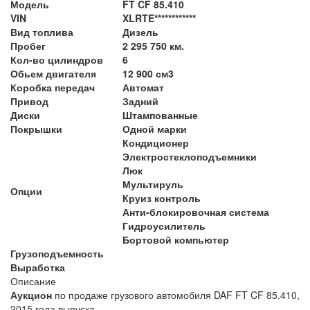
Модель
FT CF 85.410
VIN
XLRTE************
Вид топлива
Дизель
Пробег
2 295 750 км.
Кол-во цилиндров
6
Обьем двигателя
12 900 см3
Коробка передач
Автомат
Привод
Задний
Диски
Штампованные
Покрышки
Одной марки
Кондиционер
Электростеклоподъемники
Люк
Мультируль
Опции
Круиз контроль
Анти-блокировочная система
Гидроусилитель
Бортовой компьютер
Грузоподъемность
Выработка
Описание
Аукцион
по продаже грузового автомобиля DAF FT CF 85.410,
2015 года выпуска.