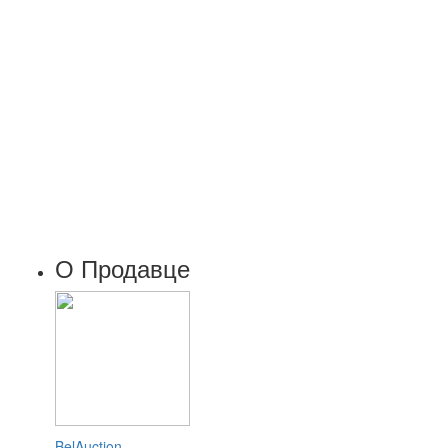
О Продавце
BelAuction