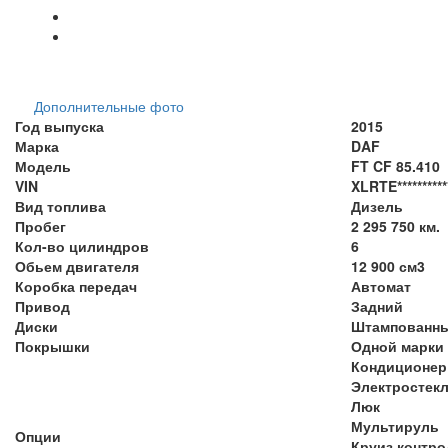
Дополнительные фото
Год выпуска
2015
Марка
DAF
Модель
FT CF 85.410
VIN
XLRTE**********
Вид топлива
Дизель
Пробег
2 295 750 км.
Кол-во цилиндров
6
Обьем двигателя
12 900 см3
Коробка передач
Автомат
Привод
Задний
Диски
Штампованн
Покрышки
Одной марки
Кондиционер
Электростек
Люк
Мультируль
Опции
Круиз контро