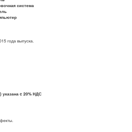
овочная система
ель
мпьютер
2015 года выпуска.
указана c 20% НДС
 скрытые дефекты.