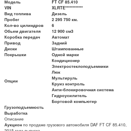
Модель
FT CF 85.410
VIN
XLRTE************
Вид топлива
Дизель
Пробег
2 295 750 км.
Кол-во цилиндров
6
Обьем двигателя
12 900 см3
Коробка передач
Автомат
Привод
Задний
Диски
Штампованные
Покрышки
Одной марки
Кондиционер
Электростеклоподъемники
Люк
Мультируль
Опции
Круиз контроль
Анти-блокировочная система
Гидроусилитель
Бортовой компьютер
Грузоподъемность
Выработка
Описание
Аукцион
по продаже грузового автомобиля DAF FT CF 85.410,
2015 года выпуска.