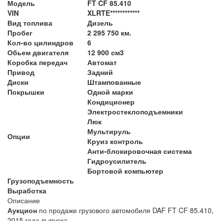
Модель
FT CF 85.410
VIN
XLRTE************
Вид топлива
Дизель
Пробег
2 295 750 км.
Кол-во цилиндров
6
Обьем двигателя
12 900 см3
Коробка передач
Автомат
Привод
Задний
Диски
Штампованные
Покрышки
Одной марки
Кондиционер
Электростеклоподъемники
Люк
Мультируль
Опции
Круиз контроль
Анти-блокировочная система
Гидроусилитель
Бортовой компьютер
Грузоподъемность
Выработка
Описание
Аукцион
по продаже грузового автомобиля DAF FT CF 85.410,
2015 года выпуска.