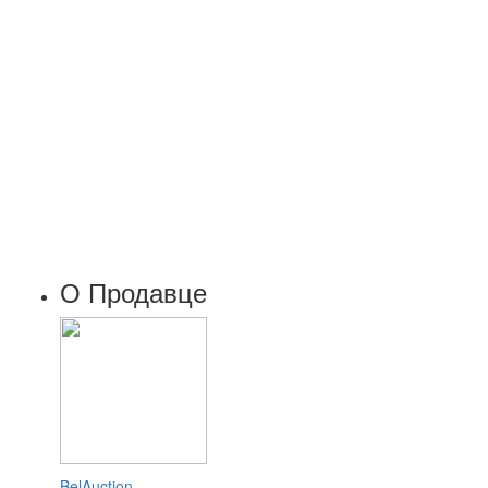
О Продавце
BelAuction