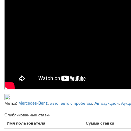
Метки:
Mercedes-Benz
,
авто
,
авто с пробегом
,
Автоаукцион
,
Аукц
Опубликованные ставки
Имя пользователя
Сумма ставки