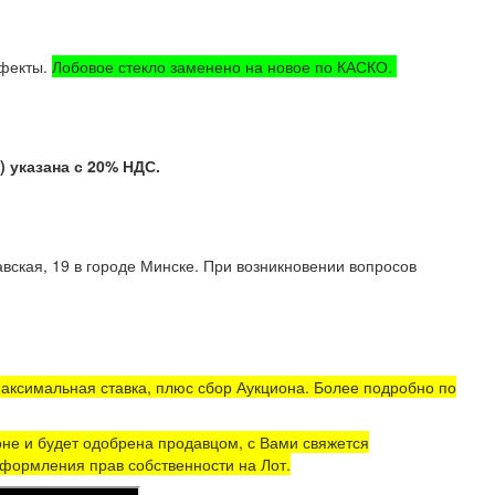
ефекты.
Лобовое стекло заменено на новое по КАСКО.
указана с 20% НДС.
вская, 19 в городе Минске. При возникновении вопросов
аксимальная ставка, плюс сбор Аукциона. Более подробно по
не и будет одобрена продавцом, с Вами свяжется
формления прав собственности на Лот.