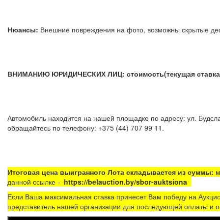
Нюансы:
Внешние повреждения на фото, возможны скрытые д
ВНИМАНИЮ ЮРИДИЧЕСКИХ ЛИЦ: стоимость(текущая ставка) 
Автомобиль находится на нашей площадке по адресу: ул. Будсла
обращайтесь по телефону: +375 (44) 707 99 11.
Итоговая цена выигранного Лота складывается из суммы:
м
данной ссылке -
https://belauction.by/sbor-auktsiona
Если Ваша максимальная ставка принесет Вам победу на Аукцио
представитель нашей организации для последующей оплаты и о