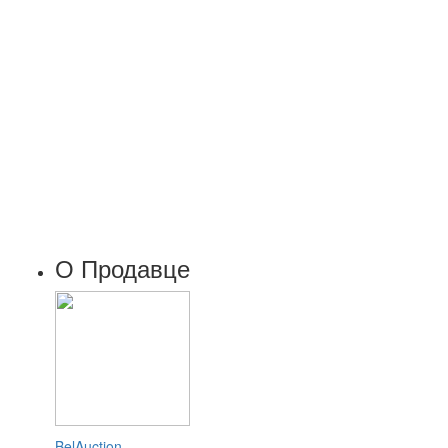
О Продавце
BelAuction