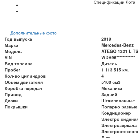
Спецификации Лота
Дополнительные фото
Год выпуска
2019
Марка
Mercedes-Benz
Модель
ATEGO 1221 L T
VIN
WDB96************
Вид топлива
Дизель
Пробег
1 113 515 км.
Кол-во цилиндров
4
Обьем двигателя
5100 см3
Коробка передач
Механика
Привод
Задний
Диски
Штампованные
Покрышки
Попарно разные
Кондиционер
Электро сидени
Электрозеркала
Электростеклоп
Люк