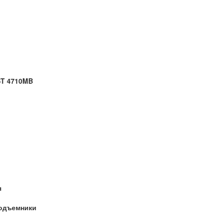
ST 4710MB
я
одъемники