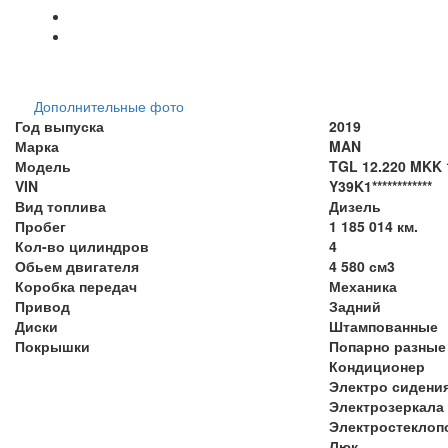
Дополнительные фото
Год выпуска
2019
Марка
MAN
Модель
TGL 12.220 MKK 
VIN
Y39K1************
Вид топлива
Дизель
Пробег
1 185 014 км.
Кол-во цилиндров
4
Обьем двигателя
4 580 см3
Коробка передач
Механика
Привод
Задний
Диски
Штампованные
Покрышки
Попарно разные
Кондиционер
Электро сидени
Электрозеркала
Электростеклоп
Люк