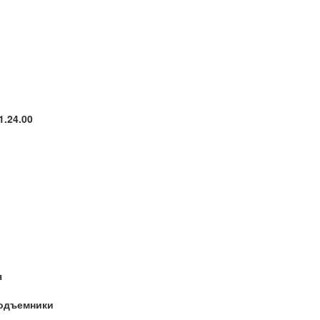
1.24.00
я
одъемники