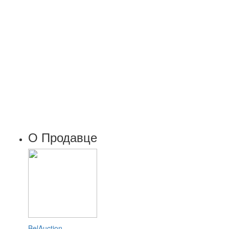
О Продавце
BelAuction