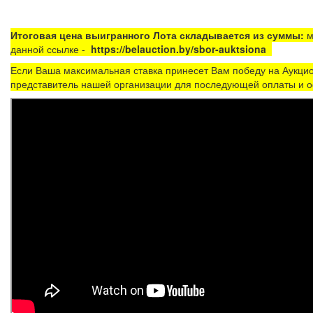
Итоговая цена выигранного Лота складывается из суммы:
м
данной ссылке -
https://belauction.by/sbor-auktsiona
Если Ваша максимальная ставка принесет Вам победу на Аукцио
представитель нашей организации для последующей оплаты и о