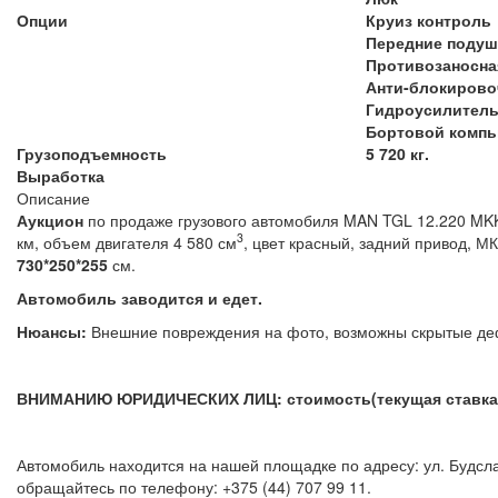
Опции
Круиз контроль
Передние подуш
Противозаносна
Анти-блокирово
Гидроусилител
Бортовой комп
Грузоподъемность
5 720 кг.
Выработка
Описание
Аукцион
по продаже грузового автомобиля MAN TGL 12.220 MKK 1
3
км, объем двигателя 4 580 см
,
цвет красный, задний привод, М
730*250*255
см.
Автомобиль заводится и едет.
Нюансы:
Внешние повреждения на фото, возможны скр
ВНИМАНИЮ ЮРИДИЧЕСКИХ ЛИЦ: стоимость(текущая ставка) 
Автомобиль находится на нашей площадке по адресу: ул. Будсла
обращайтесь по телефону: +375 (44) 707 99 11.