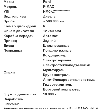
Марка
Ford
Модель
F-MAX
VIN
NM0KC************
Вид топлива
Дизель
Пробег
≈ 500 000 км.
Кол-во цилиндров
6
Обьем двигателя
12 740 см3
Коробка передач
Автомат
Привод
Задний
Диски
Штампованные
Покрышки
Попарно разные
Кондиционер
Электрозеркала
Электростеклоподъемники
Мультируль
Опции
Круиз контроль
Анти-блокировочная система
Гидроусилитель
Бортовой компьютер
Грузоподъемность
10 900 кг.
Выработка
Описание
Аукцион
по продаже седельного тягача Ford F-MAX, 2019