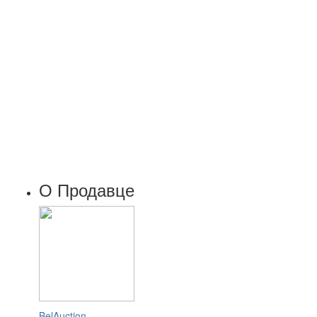
О Продавце
BelAuction