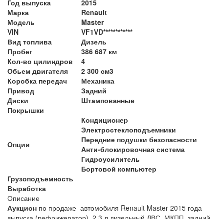
Год выпуска
2015
Марка
Renault
Модель
Master
VIN
VF1VD************
Вид топлива
Дизель
Пробег
386 687 км
Кол-во цилиндров
4
Обьем двигателя
2 300 см3
Коробка передач
Механика
Привод
Задний
Диски
Штампованные
Покрышки
Кондиционер
Электростеклоподъемники
Передние подушки безопасности
Опции
Анти-блокировочная система
Гидроусилитель
Бортовой компьютер
Грузоподъемность
Выработка
Описание
Аукцион
по продаже автомобиля Renault Master 2015 года
выпуска (рефрижератор), 2,3 л дизельный ДВС, МКПП, задний