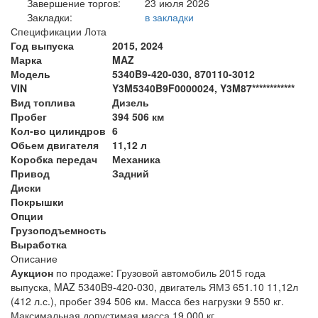
Завершение торгов:
23 июля 2026
Закладки:
в закладки
Спецификации Лота
Год выпуска
2015, 2024
Марка
MAZ
Модель
5340B9-420-030, 870110-3012
VIN
Y3M5340B9F0000024, Y3M87************
Вид топлива
Дизель
Пробег
394 506 км
Кол-во цилиндров
6
Обьем двигателя
11,12 л
Коробка передач
Механика
Привод
Задний
Диски
Покрышки
Опции
Грузоподъемность
Выработка
Описание
Аукцион
по продаже: Грузовой автомобиль 2015 года
выпуска, MAZ 5340B9-420-030, двигатель ЯМЗ 651.10 11,12л
(412 л.с.), пробег 394 506 км. Масса без нагрузки 9 550 кг.
Максимальная допустимая масса 19 000 кг.