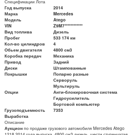
Спецификации Лота
Год выпуска
2014
Марка
Mercedes
Модель
Atego
VIN
Z9M7************
Вид топлива
Дизель
Пробег
533 174 км
Кол-во цилиндров
4
Обьем двигателя
4800 см3
Коробка передач
Механика
Привод
Задний
Диски
Штампованные
Покрышки
Попарно разные
Серворуль
Мультируль
Опции
Анти-блокировочная система
Гидроусилитель
Бортовой компьютер
Грузоподъемность
7353
Выработка
Описание
Аукцион
по продаже грузового автомобиля Mercedes Atego
1218
2014 года выпуска, 4800 см3 дизель, шести ступенчатая