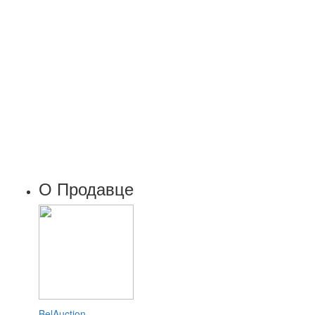
О Продавце
BelAuction