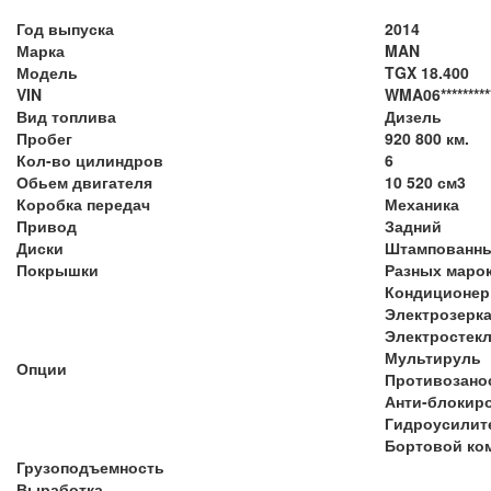
Год выпуска
2014
Марка
MAN
Модель
TGX 18.400
VIN
WMA06*********
Вид топлива
Дизель
Пробег
920 800 км.
Кол-во цилиндров
6
Обьем двигателя
10 520 см3
Коробка передач
Механика
Привод
Задний
Диски
Штампованн
Покрышки
Разных маро
Кондиционер
Электрозерк
Электростек
Мультируль
Опции
Противозано
Анти-блокир
Гидроусилит
Бортовой ко
Грузоподъемность
Выработка