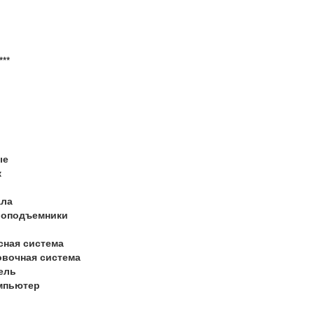
***
ые
к
ала
лоподъемники
сная система
овочная система
ель
мпьютер