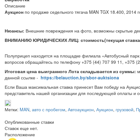
Описание
Аукцион
по продаже седельного тягача MAN TGX 18.400,
Нюансы:
Внешние повреждения на фото, возможны с
ВНИМАНИЮ ЮРИДИЧЕСКИХ ЛИЦ: стоимость(текущая ставка) 
Полуприцеп находится на площадке филиала «Автобусный парк №
вопросов обращайтесь по телефону +375 (44)
Итоговая цена выигранного Лота складывается из суммы:
м
данной ссылке -
https://belauction.by/sbor-auktsiona
Если Ваша максимальная ставка принесет Вам победу на Аукцио
представитель нашей организации для последующей оплаты и о
Метки:
MAN
,
авто с пробегом
,
Автоаукцион
,
Аукцион
,
грузовой
,
П
Опубликованные ставки
Ставок еще нет.
Расположение