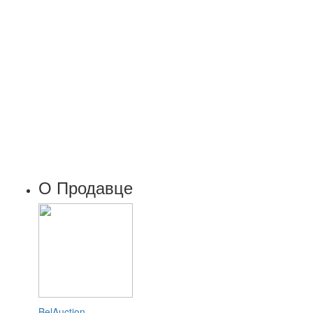
О Продавце
BelAuction