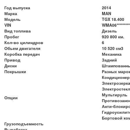
Год выпуска
2014
Марка
MAN
Модель
TGX 18.400
VIN
WMA06*********
Вид топлива
Дизель
Пробег
920 800 км.
Кол-во цилиндров
6
Обьем двигателя
10 520 см3
Коробка передач
Механика
Привод
Задний
Диски
Штампованн
Покрышки
Разных маро
Кондиционер
Электрозерк
Электростек
Мультируль
Опции
Противозано
Анти-блокир
Гидроусилит
Бортовой ко
Грузоподъемность
Выработка