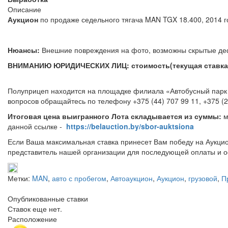
Описание
Аукцион
по продаже седельного тягача MAN TGX 18.400,
Нюансы:
Внешние повреждения на фото, возможны с
ВНИМАНИЮ ЮРИДИЧЕСКИХ ЛИЦ: стоимость(текущая ставка) 
Полуприцеп находится на площадке филиала «Автобусный парк №
вопросов обращайтесь по телефону +375 (44)
Итоговая цена выигранного Лота складывается из суммы:
м
данной ссылке -
https://belauction.by/sbor-auktsiona
Если Ваша максимальная ставка принесет Вам победу на Аукцио
представитель нашей организации для последующей оплаты и о
Метки:
MAN
,
авто с пробегом
,
Автоаукцион
,
Аукцион
,
грузовой
,
П
Опубликованные ставки
Ставок еще нет.
Расположение