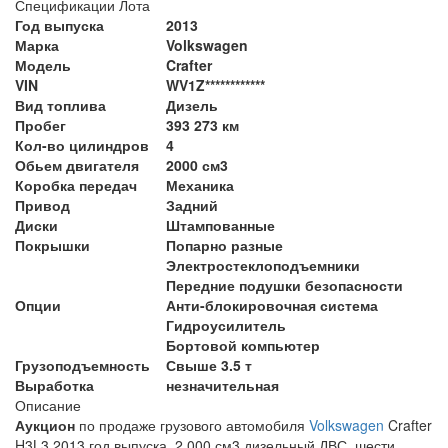
Спецификации Лота
Год выпуска
2013
Марка
Volkswagen
Модель
Crafter
VIN
WV1Z************
Вид топлива
Дизель
Пробег
393 273 км
Кол-во цилиндров
4
Обьем двигателя
2000 см3
Коробка передач
Механика
Привод
Задний
Диски
Штампованные
Покрышки
Попарно разные
Электростеклоподъемники
Передние подушки безопасности
Опции
Анти-блокировочная система
Гидроусилитель
Бортовой компьютер
Грузоподъемность
Свыше 3.5 т
Выработка
незначительная
Описание
Аукцион
по продаже грузового автомобиля
Volkswagen
Crafter
H3L3 2013 год выпуска, 2 000 см3 дизельный ДВС, шести