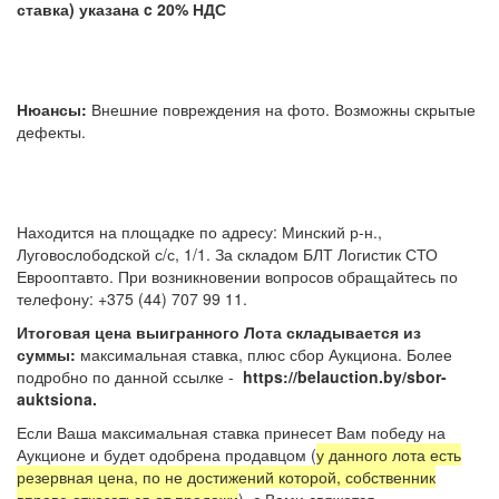
ставка) указана c 20% НДС
Нюансы:
Внешние повреждения на фото. Возможны скрытые
дефекты.
Находится на площадке по адресу: Минский р-н.,
Луговослободской с/с, 1/1. За складом БЛТ Логистик СТО
Еврооптавто. При возникновении вопросов обращайтесь по
телефону: +375 (44) 707 99 11.
Итоговая цена выигранного Лота складывается из
суммы:
максимальная ставка, плюс сбор Аукциона. Более
подробно по данной ссылке -
https://belauction.by/sbor-
auktsiona.
Если Ваша максимальная ставка принесет Вам победу на
Аукционе и будет одобрена продавцом (
у данного лота есть
резервная цена, по не достижений которой, собственник
вправе отказаться от продажи
), с Вами свяжется