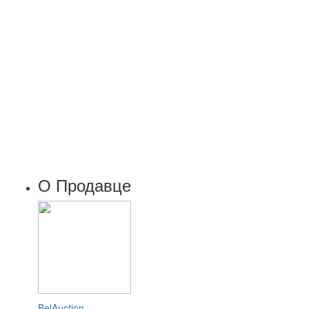
О Продавце
BelAuction