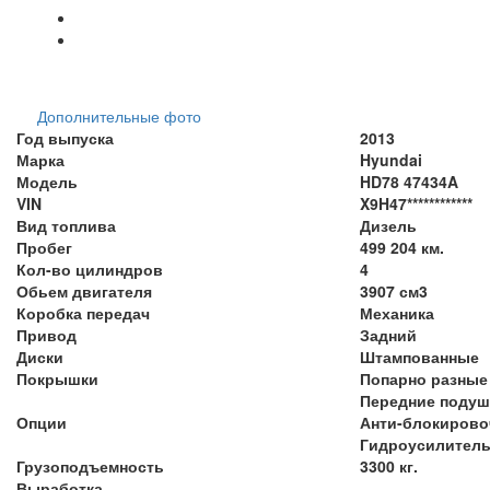
Дополнительные фото
Год выпуска
2013
Марка
Hyundai
Модель
HD78 47434A
VIN
X9H47************
Вид топлива
Дизель
Пробег
499 204 км.
Кол-во цилиндров
4
Обьем двигателя
3907 см3
Коробка передач
Механика
Привод
Задний
Диски
Штампованные
Покрышки
Попарно разные
Передние подуш
Опции
Анти-блокирово
Гидроусилител
Грузоподъемность
3300 кг.
Выработка