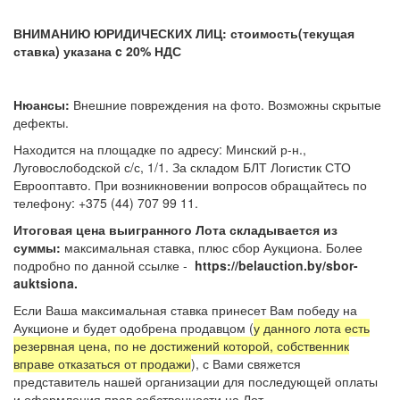
ВНИМАНИЮ ЮРИДИЧЕСКИХ ЛИЦ: стоимость(текущая
ставка) указана c 20% НДС
Нюансы:
Внешние повреждения на фото. Возможны скрытые
дефекты.
Находится на площадке по адресу: Минский р-н.,
Луговослободской с/с, 1/1. За складом БЛТ Логистик СТО
Еврооптавто. При возникновении вопросов обращайтесь по
телефону: +375 (44) 707 99 11.
Итоговая цена выигранного Лота складывается из
суммы:
максимальная ставка, плюс сбор Аукциона. Более
подробно по данной ссылке -
https://belauction.by/sbor-
auktsiona.
Если Ваша максимальная ставка принесет Вам победу на
Аукционе и будет одобрена продавцом (
у данного лота есть
резервная цена, по не достижений которой, собственник
вправе отказаться от продажи
), с Вами свяжется
представитель нашей организации для последующей оплаты
и оформления прав собственности на Лот.