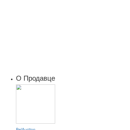
О Продавце
BelAuction