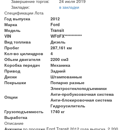
Завершение торгов:
24 июля 2019
Закладки:
в закладки
Спецификации Лота
Год выпуска
2012
Марка
Ford
Модель
Transit
VIN
WF0FX************
Вид топлива
Дизель
Пробег
287,161 км
Кол-во цилиндров
4
Обьем двигателя
2200 см3
Коробка передач
Механика
Привод
Задний
Диски
Штампованные
Покрышки
Попарно разные
Электростеклоподъемники
Анти-пробуксовочная система
Опции
Анти-блокировочная система
Гидроусилитель
Грузоподъемность
1740 кг
Выработка
Описание
Аукцион
по продаже Ford Transit 2012 года выпуска, 2 200