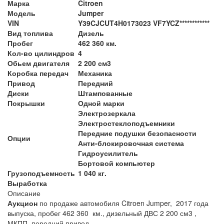
Марка
Citroen
Модель
Jumper
VIN
Y39CJCUT4H0173023 VF7YCZ************
Вид топлива
Дизель
Пробег
462 360 км.
Кол-во цилиндров
4
Обьем двигателя
2 200 см3
Коробка передач
Механика
Привод
Передний
Диски
Штампованные
Покрышки
Одной марки
Электрозеркала
Электростеклоподъемники
Передние подушки безопасности
Опции
Анти-блокировочная система
Гидроусилитель
Бортовой компьютер
Грузоподъемность
1 040 кг.
Выработка
Описание
Аукцион
по продаже автомобиля Citroen Jumper, 2017 года
выпуска, пробег 462 360 км., дизельный ДВС 2 200 см3 ,
МКПП, передний привод.