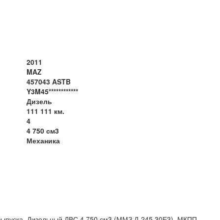
2011
MAZ
457043 ASTB
Y3M45************
Дизель
111 111 км.
4
4 750 см3
Механика
ыпуска. Дизельный ДВС 4 750 см3 (ММЗ Д-245.30Е3). МКПП.