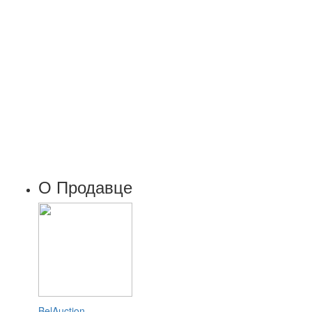
О Продавце
BelAuction