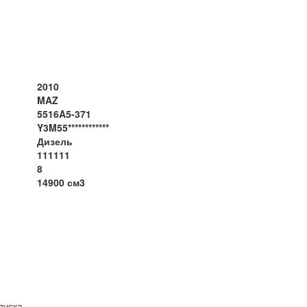
2010
MAZ
5516A5-371
Y3M55************
Дизель
111111
8
14900 см3
уска.