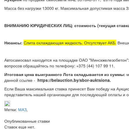
Масса без нагрузки 13000 кг. Максимальная допустимая масса 33
ВНИМАНИЮ ЮРИДИЧЕСКИХ ЛИЦ: стоимость (текущая ставка)
Нюансы:
Слита охлаждающая жидкость. Отсутствует АКБ.
Внешн
Автосамосвал находится на площадке ОАО "Минскжелезобетон": 
вопросов обращайтесь по телефону: +37
Итоговая цена выигранного Лота складывается из суммы:
м
данной ссылке -
https://belauction.by/sbor-auktsiona.
Если Ваша максимальная ставка принесет Вам победу на Аукцио
представитель нашей организации для последующей оплаты и о
Метки:
МАЗ
,
Опубликованные ставки
Ставок еще нет.