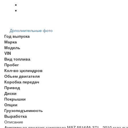
Дополнительные фото
Год выпуска
Марка
Модель
VIN
Вид топлива
Пробег
Кол-во цилиндров
Обьем двигателя
Коробка передач
Привод
Диски
Покрышки
Опции
Грузоподъемность
Выработка
Описание
Аукцион
по продаже самосвала MAZ 5516A5-371, 2010 года вып