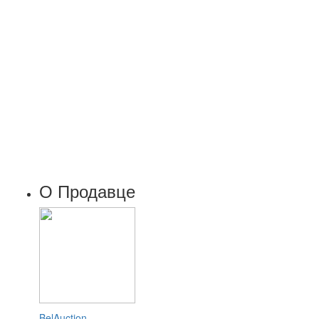
О Продавце
BelAuction