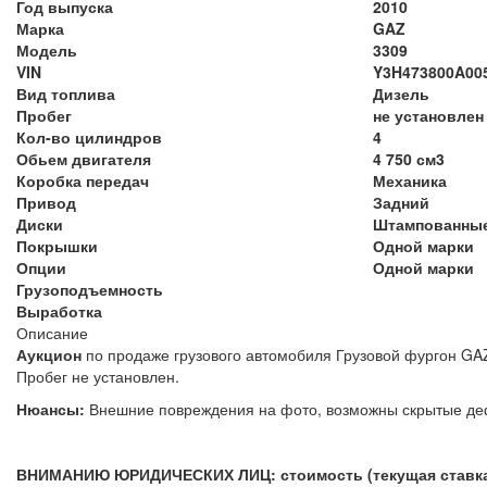
Год выпуска
2010
Марка
GAZ
Модель
3309
VIN
Y3H473800A00567
Вид топлива
Дизель
Пробег
не установлен
Кол-во цилиндров
4
Обьем двигателя
4 750 см3
Коробка передач
Механика
Привод
Задний
Диски
Штампованны
Покрышки
Одной марки
Опции
Одной марки
Грузоподъемность
Выработка
Описание
Аукцион
по продаже грузового автомобиля Грузовой фургон GAZ
Пробег не установ
Нюансы:
Внешние повреждения на фото, возможны скрытые
ВНИМАНИЮ ЮРИДИЧЕСКИХ ЛИЦ: стоимость (текущая ставка) 