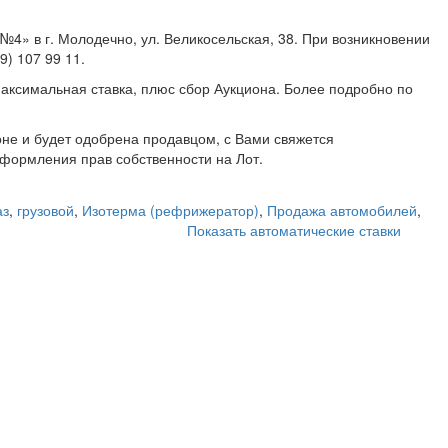
4» в г. Молодечно, ул. Великосельская, 38. При возникновении
 707 99 11, +375 (29) 107 99 11.
аксимальная ставка, плюс сбор Аукциона. Более подробно по
не и будет одобрена продавцом, с Вами свяжется
формления прав собственности на Лот.
аз
,
грузовой
,
Изотерма (рефрижератор)
,
Продажа автомобилей
,
Показать автоматические ставки