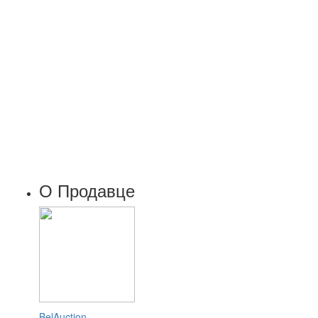
О Продавце
BelAuction